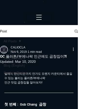
CALI.OC_LA
Post
All Posts
CALIOCLA
All Posts
Nov 6, 2019
1 min read
OC 플러튼/부에나팍 인근에도 곱창집이?!
Blog (Korean)
Updated:
Mar 10, 2020
Blog (English)
Product Review
엘에이 한인타운까지 안가도 오렌지 카운티에서 즐길
수 있는 불리는 플러튼/부에나팍
인근 맛집 곱창집들 알아보자!
첫 번째 :  Gob Chang  곱창