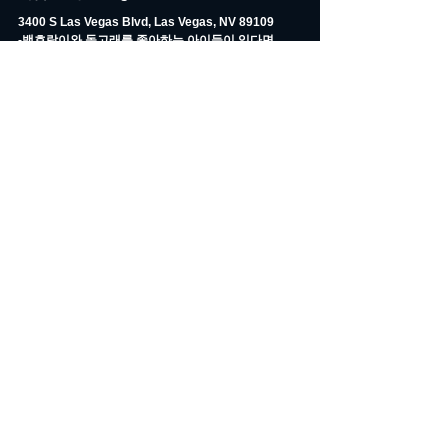
3400 S Las Vegas Blvd, Las Vegas, NV 89109
-백호랑이와 돌고래를 좋아하는 아이들이 있다면 
Siegried & Roy's Secret Garden and Dolphin 
Habitat
-무료로 관람할 수 있는 The Mirage Volcano 불쇼
-비틀즈 팬이라면 LOVE 비틀즈 공원
내용 출처: HelloKtown
Blog (Korean)