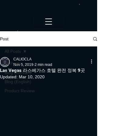
CALI.OC_LA
Post
All Posts
CALIOCLA
All Posts
Nov 5, 2019
2 min read
Las Vegas 라스베가스 호텔 완전 정복 9곳
Blog (Korean)
Updated:
Mar 10, 2020
Blog (English)
Product Review