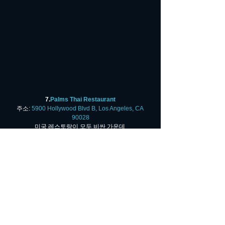
7.
Palms Thai Restaurant
주소: 
5900 Hollywood Blvd B, Los Angeles, CA 
90028
미국 레스토랑이 모두 비싼 가운데 
그래도 태국 음식들은 저렴한 가격을 자랑합니다. 
런치스페셜 시간에 방문하면 대부분의 메뉴가 $8.99
라는 사실! 
[출처]https://cafe.naver.com/nyctourdesign/666968