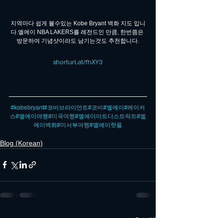
지역마다 쉽게 볼수있는 Kobe Bryant 벽화 지도 입니
다.엘에이 NBA LAKERS를 레전드인 만큼, 한번쯤은 
방문하여 기념샷이라도 남기는것도 추천합니다.
shorturl.at/fhXY3
#kobebryant
#코비브라이언트
#코비
#엘에이
#레이커
스
#엘에이여행
#미국여행
#엘에이아트디스트릭트
#엘
에이벽화
#미서부여행
#엘에이핫플
Blog (Korean)