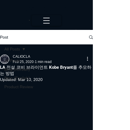
CALI.OC_LA
Post
All Posts
CALIOCLA
All Posts
Feb 25, 2020
1 min read
LA 전설 코비 브라이언트 Kobe Bryant를 추모하
Blog (Korean)
는 방법
Blog (English)
Updated:
Mar 10, 2020
Product Review