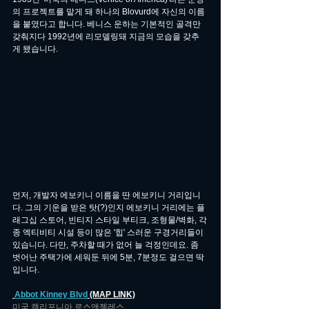
의 프로젝트를 맡게 돼 하나의 Blovurd에 자신의 이름
을 붙였다고 합니다. 베니스 운하는 기본적인 골격만 
갖춰지다 1992년에 리모델링돼 지금의 모습을 갖추
게 됐습니다.
먼저, 개발자 에보키니 이름을 딴 에보키니 거리입니
다. 그의 기운을 받은 탓(?)인지 에보키니 거리에는 플
래그십 스토어, 빈티지 스타일 부티크, 조형물/벽화, 각
종 엑티비티 시설 등이 많은 '힙' 스러운 구경거리들이 
있습니다. 다만, 주차할 때가 없어 늘 걱정인데요. 좀 
벗어난 주택가에 세워둔 뒤에 5분, 7분정도 걸으면 딱
입니다.
Abbot Kinney Blvd
 (MAP LINK)
미국 캘리포니아 로스앤젤레스