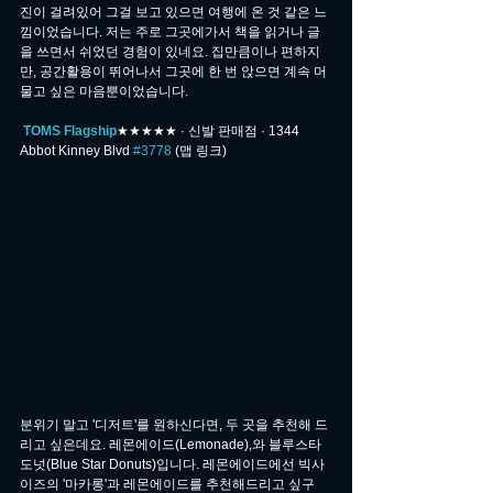
진이 걸려있어 그걸 보고 있으면 여행에 온 것 같은 느
낌이었습니다. 저는 주로 그곳에가서 책을 읽거나 글
을 쓰면서 쉬었던 경험이 있네요. 집만큼이나 편하지
만, 공간활용이 뛰어나서 그곳에 한 번 앉으면 계속 머
물고 싶은 마음뿐이었습니다.
TOMS Flagship
★★★★★ · 신발 판매점 · 1344 
Abbot Kinney Blvd 
#3778
 (맵 링크)
분위기 말고 '디저트'를 원하신다면, 두 곳을 추천해 드
리고 싶은데요. 레몬에이드(Lemonade),와 블루스타
도넛(Blue Star Donuts)입니다. 레몬에이드에선 빅사
이즈의 '마카롱'과 레몬에이드를 추천해드리고 싶구