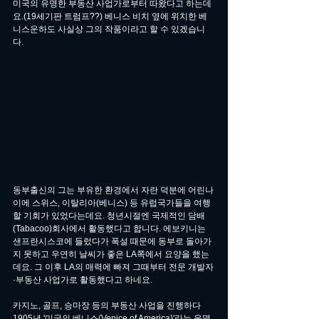
미국의 유명한 부동산 사업가로부터 따왔다고 하는데
요.(19세기판 트럼프??) 베니스 비치 옆에 위치한 베
니스운하도 사실상 그의 작품이라고 할 수 있겠습니
다.
동부출신의 그는 부유한 환경에서 자란 덕분에 어린나
이에 스위스, 이탈리아(베니스) 등 유럽국가들을 여행
할 기회가 있었다는데요. 청년시절엔 국제적인 담배
(Tabacoo)회사에서 활동했다고 합니다. 에보키니는 
샌프란시스코에 들렀다가 폭설 때문에 동부로 돌아가
지 못하고 우연히 날씨가 좋은 LA쪽에서 요양을 했는
데요. 그 이후 LA의 매력에 빠져 그때부터 전문 개발자
·부동산 사업가로 활동했다고 하네요.
카지노, 골프, 승마장 등의 부동산 사업을 진행하다 
1905년 '미국의 베니스(Venice of America)'라는 운명