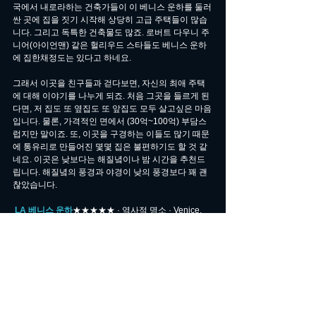
국에서 내로라하는 건축가들이 이 베니스 운하를 둘러
싼 곳에 집을 짓기 시작해 상당히 고급 주택들이 많습
니다. 그리고 독특한 건축물도 많죠. 로버트 다우니 주
니어(아이언맨) 같은 헐리우드 스타들도 베니스 운하
에 집한채정도는 있다고 하네요.
그래서 이곳을 친구들과 걷다보면, 자신의 최애 주택
에 대해 이야기를 나누게 되죠. 처음 그곳을 들르게 된
다면, 저 집도 또 옆집도 또 앞집도 모두 살고싶은 마음
입니다. 물론, 가격적인 면에서 (30억~100억) 부담스
럽지만 말이죠. 또, 이곳을 구경하는 이들도 많기 때문
에 통유리로 만들어진 몇몇 집은 불편하기도 할 것 같
네요. 이곳은 낮보다는 해질녘이나 밤 시간을 추천드
립니다. 해질녘의 풍경과 야경이 낮의 풍경보다 꽤 괜
찮았습니다.
LA 베니스 운하
★★★★★ · 역사적 명소 · Venice, 
CA 90292 (맵링크)
[출처] 
[LA명소] '힙하다 힙' 베니스 운하+에보키니 거
리 구경 ([미여디&하와이]뉴욕,LA,하와이,라스베가스,
샌프란시스코등 미국)
 | 작성자 
writtenbyjaypark