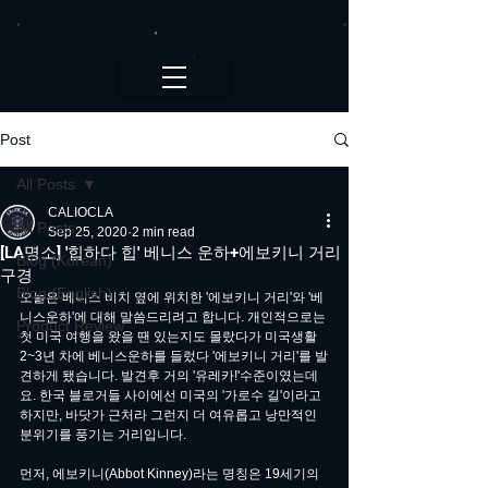
CALI.OC_LA
Post
All Posts
CALIOCLA
All Posts
Sep 25, 2020
2 min read
[LA명소] '힙하다 힙' 베니스 운하+에보키니 거리
Blog (Korean)
구경
Blog (English)
오늘은 베니스 비치 옆에 위치한 '에보키니 거리'와 '베
니스운하'에 대해 말씀드리려고 합니다. 개인적으로는 
Product Review
첫 미국 여행을 왔을 땐 있는지도 몰랐다가 미국생활 
2~3년 차에 베니스운하를 들렀다 '에보키니 거리'를 발
견하게 됐습니다. 발견후 거의 '유레카!'수준이였는데
요. 한국 블로거들 사이에선 미국의 '가로수 길'이라고 
하지만, 바닷가 근처라 그런지 더 여유롭고 낭만적인 
분위기를 풍기는 거리입니다.
먼저, 에보키니(Abbot Kinney)라는 명칭은 19세기의 