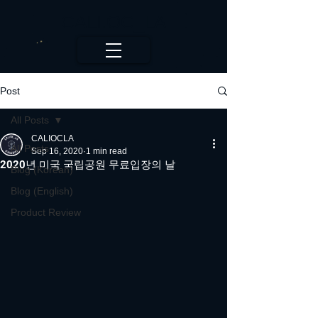
CALI.OC_LA
Post
All Posts
CALIOCLA
All Posts
Sep 16, 2020
1 min read
2020년 미국 국립공원 무료입장의 날
Blog (Korean)
Blog (English)
Product Review