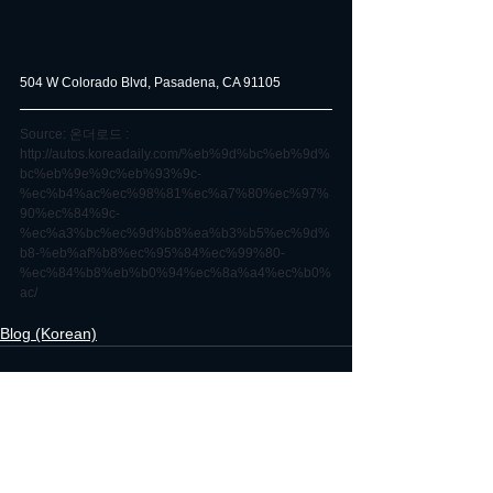
504 W Colorado Blvd, Pasadena, CA 91105
Source: 온더로드 : 
http://autos.koreadaily.com/%eb%9d%bc%eb%9d%
bc%eb%9e%9c%eb%93%9c-
%ec%b4%ac%ec%98%81%ec%a7%80%ec%97%
90%ec%84%9c-
%ec%a3%bc%ec%9d%b8%ea%b3%b5%ec%9d%
b8-%eb%af%b8%ec%95%84%ec%99%80-
%ec%84%b8%eb%b0%94%ec%8a%a4%ec%b0%
ac/
Blog (Korean)