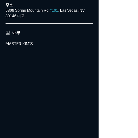
주소
5808 Spring Mountain Rd 
#101
, Las Vegas, NV 
89146 미국
김 사부
MASTER KIM'S