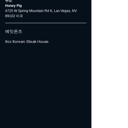
주소
Honey Pig
4725 W Spring Mountain Rd K, Las Vegas, NV 
89102 미국
에잇온즈
8oz Korean Steak House