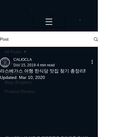
CALI.OC_LA
Post
All Posts
CALIOCLA
All Posts
Dec 15, 2019
4 min read
라스베가스 여행 한식당 맛집 찾기 총정리!
Blog (Korean)
Updated:
Mar 10, 2020
Blog (English)
Product Review